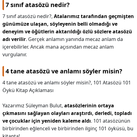
7 sınıf atasözü nedir?
7 sınıf atasözü nedir?,
Atalarımız tarafından geçmişten
günümüze ulaşan, söyleyenin belli olmadığı ve
deneyim ve öğütlerin aktarıldığı özlü sözlere atasözü
adı verilir
. Gerçek anlamın yanında mecaz anlam da
içerebilirler. Ancak mana açısından mecaz anlam
vurgulanır.
4 tane atasözü ve anlamı söyler misin?
4 tane atasözü ve anlamı söyler misin?,
101 Atasözü 101
Öykü Kitap Açıklaması
Yazarımız Süleyman Bulut,
atasözlerinin ortaya
çıkmasını sağlayan olayları araştırdı, derledi, topladı
ve çocuklar için yeniden kaleme aldı
. 101 atasözünün
birbirinden eğlenceli ve birbirinden ilginç 101 öyküsü, bu
kitapta!