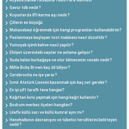
Rüyada Banka Hesabına Yüklü Para Gelmesi
Gavur tdk nedir?
Koyunlarda 8'li karma aşı nedir?
Çillerin en büyüğü
Muhasebeyi öğrenmek için hangi programları kullanabilirim?
Paslanmaya başlayan tost makinesi nasıl düzeltilir?
Yumuşak içimli kahve nasıl yapılır?
Ehliyet üzerindeki sayılar ne anlama geliyor?
Suda kalan kurbağaya ne olur bilmecenin cevabı nedir?
Millie Boby Brown kaç dil biliyor?
Cerebrovita ne işe yarar?
İzmir Atatürk Lisesini kazanmak için kaç net gerekir?
En iyi çift taraflı tava hangisi?
Kağıttan kutu yapmak için hangi kağıt kullanılır?
Bodrum merkez ilçeleri hangileri?
Lilafİx küllü sarı ve küllü kumral aynı mı?
Hanehalkının davranışını ve tüketici tercihlerini belirleyen
nedir?