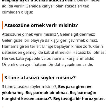
kalıplaşmış özlü sözlere atasözü denir
. Darb-ı mesel
adı da verilir. Genelde kafiyeli olan atasözleri tek
cümleden oluşur.
Atasözüne örnek verir misiniz?
Atasözüne örnek verir misiniz?,
Gelene git denmez:
Gelen güzel bir olayı ya da kişiyi geri çevirmek olmaz.
Hamama giren terler: Bir işe başlayan kimse zorlukların
üstesinden gelmeyi de kabul etmelidir. Hatasız kul olmaz:
Herkes kata yapabilir ve bu normal karşılanmalıdır.
Önemli olan aynı hatanın bir daha yapılmamasıdır.
3 tane atasözü söyler misiniz?
3 tane atasözü söyler misiniz?,
Beş para giren ev
yıkılmamış.
Beş parmak bir olmaz.
Beş parmağın
hangisini kessen acımaz?.
Beş tavuğa bir horoz yeter
.