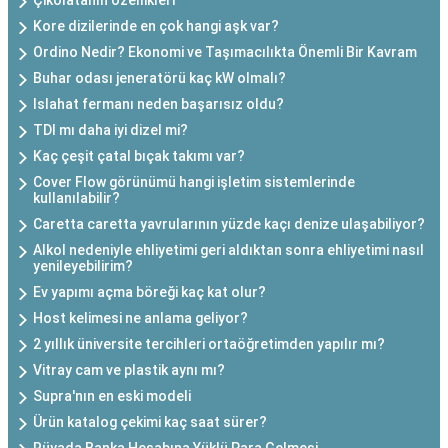
Çikolatanın özellikleri
Kore dizilerinde en çok hangi aşk var?
Ordino Nedir? Ekonomi ve Taşımacılıkta Önemli Bir Kavram
Buhar odası jeneratörü kaç kW olmalı?
Islahat fermanı neden başarısız oldu?
TDI mı daha iyi dizel mi?
Kaç çeşit çatal bıçak takımı var?
Cover Flow görünümü hangi işletim sistemlerinde
kullanılabilir?
Caretta caretta yavrularının yüzde kaçı denize ulaşabiliyor?
Alkol nedeniyle ehliyetimi geri aldıktan sonra ehliyetimi nasıl
yenileyebilirim?
Ev yapımı açma böreği kaç kat olur?
Host kelimesi ne anlama geliyor?
2 yıllık üniversite tercihleri ortaöğretimden yapılır mı?
Vitray cam ve plastik aynı mı?
Supra'nın en eski modeli
Ürün katalog çekimi kaç saat sürer?