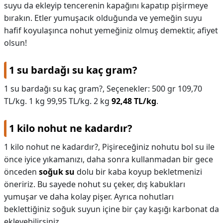
suyu da ekleyip tencerenin kapağını kapatıp pişirmeye
bırakın. Etler yumuşacık olduğunda ve yemeğin suyu
hafif koyulaşınca nohut yemeğiniz olmuş demektir, afiyet
olsun!
1 su bardağı su kaç gram?
1 su bardağı su kaç gram?,
Seçenekler: 500 gr 109,70
TL/kg. 1 kg 99,95 TL/kg. 2 kg
92,48 TL/kg
.
1 kilo nohut ne kadardır?
1 kilo nohut ne kadardır?,
Pişireceğiniz nohutu bol su ile
önce iyice yıkamanızı, daha sonra kullanmadan bir gece
önceden
soğuk su
dolu bir kaba koyup bekletmenizi
öneririz. Bu sayede nohut su çeker, dış kabukları
yumuşar ve daha kolay pişer. Ayrıca nohutları
beklettiğiniz soğuk suyun içine bir çay kaşığı karbonat da
ekleyebilirsiniz.