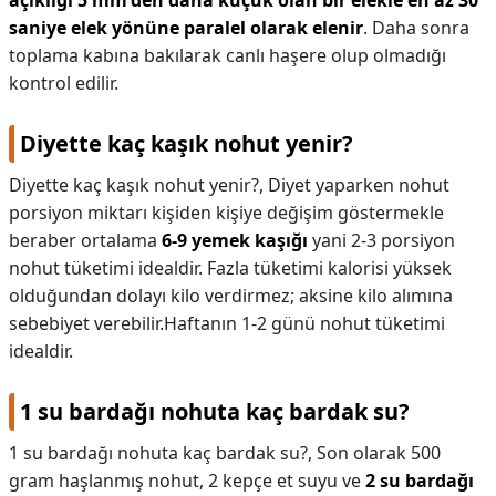
açıklığı 5 mm'den daha küçük olan bir elekle en az 30
saniye elek yönüne paralel olarak elenir
. Daha sonra
toplama kabına bakılarak canlı haşere olup olmadığı
kontrol edilir.
Diyette kaç kaşık nohut yenir?
Diyette kaç kaşık nohut yenir?,
Diyet yaparken nohut
porsiyon miktarı kişiden kişiye değişim göstermekle
beraber ortalama
6-9 yemek kaşığı
yani 2-3 porsiyon
nohut tüketimi idealdir. Fazla tüketimi kalorisi yüksek
olduğundan dolayı kilo verdirmez; aksine kilo alımına
sebebiyet verebilir.Haftanın 1-2 günü nohut tüketimi
idealdir.
1 su bardağı nohuta kaç bardak su?
1 su bardağı nohuta kaç bardak su?,
Son olarak 500
gram haşlanmış nohut, 2 kepçe et suyu ve
2 su bardağı