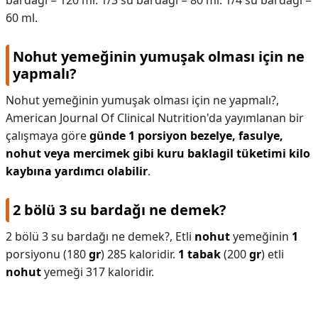
bardağı = 120 ml. 1/3 su bardağı = 80 ml. 1/4 su bardağı =
60 ml.
Nohut yemeğinin yumuşak olması için ne
yapmalı?
Nohut yemeğinin yumuşak olması için ne yapmalı?,
American Journal Of Clinical Nutrition'da yayımlanan bir
çalışmaya göre
günde 1 porsiyon bezelye, fasulye,
nohut veya mercimek gibi kuru baklagil tüketimi kilo
kaybına yardımcı olabilir
.
2 bölü 3 su bardağı ne demek?
2 bölü 3 su bardağı ne demek?,
Etli
nohut
yemeğinin
1
porsiyonu (180
gr
) 285 kaloridir.
1 tabak
(200
gr
) etli
nohut
yemeği 317 kaloridir.