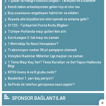
1 Şubat'ta Hangi Futbolcu Doğdu? Tarihçesi ve Efsaneler
Kendi takım arkadaşından gelen top el olur mu
Boy uzamasını engelleyen faktörler ve etkileri
Rüyada aile büyüklerinin elini öpmek ne anlama gelir?
01720 - Türkiye'nin Posta Kodu Bilgileri
Türkiye-Hollanda maçı golleri kim attı
EuroLeague 3. luk maçı ne zaman
1 Metreküp Su Nasıl Hesaplanır?
Trabzonspor neden 38 yıl şampiyon olamadı
Voleybol Kadınlar Milletler Ligi maçları ne zaman
1 Tenis Maçı Kaç Set? Tenis Kuralları ve Set Yapısı Hakkında
Bilgi
KPSS lisans A ve B grubu nedir?
Basketbol 1. yarı kaç periyot?
AirPods ile telefon görüşmesi nasıl yapılır?
SPONSOR BAĞLANTILAR