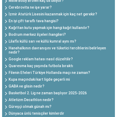
Millie Boby Brown kaç dil biliyor?
Cerebrovita ne işe yarar?
İzmir Atatürk Lisesini kazanmak için kaç net gerekir?
En iyi çift taraflı tava hangisi?
Kağıttan kutu yapmak için hangi kağıt kullanılır?
Bodrum merkez ilçeleri hangileri?
Lilafİx küllü sarı ve küllü kumral aynı mı?
Hanehalkının davranışını ve tüketici tercihlerini belirleyen
nedir?
Google reklam hatası nasıl düzeltilir?
Quaresma kaç yaşında futbola bıraktı
Filenin Efeleri Türkiye Hollanda maçı ne zaman?
Kupa maçındaki kart ligde geçerli mi
GABA ve glisin nedir?
Basketbol 2. Lig ne zaman başlıyor 2025-2026
Atletizm Decathlon nedir?
Güreşçi olmak günah mı?
Dünyaca ünlü tenisçiler kimlerdir