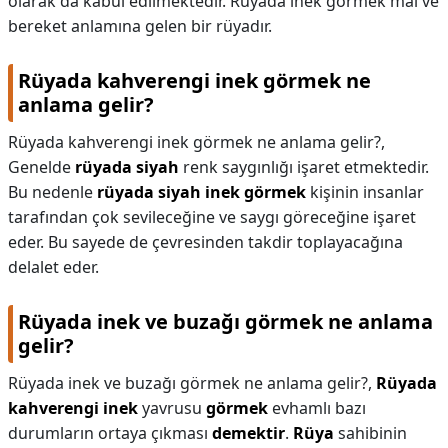
olarak da kabul edilmektedir. Rüyada inek görmek mal ve
bereket anlamına gelen bir rüyadır.
Rüyada kahverengi inek görmek ne
anlama gelir?
Rüyada kahverengi inek görmek ne anlama gelir?,
Genelde
rüyada siyah
renk saygınlığı işaret etmektedir.
Bu nedenle
rüyada siyah inek görmek
kişinin insanlar
tarafından çok sevileceğine ve saygı göreceğine işaret
eder. Bu sayede de çevresinden takdir toplayacağına
delalet eder.
Rüyada inek ve buzağı görmek ne anlama
gelir?
Rüyada inek ve buzağı görmek ne anlama gelir?,
Rüyada
kahverengi inek
yavrusu
görmek
evhamlı bazı
durumların ortaya çıkması
demektir
.
Rüya
sahibinin