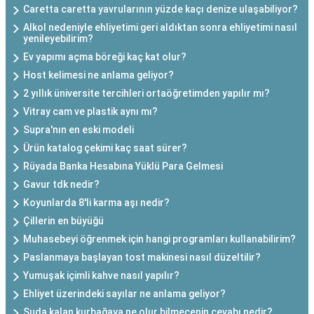
Caretta caretta yavrularının yüzde kaçı denize ulaşabiliyor?
Alkol nedeniyle ehliyetimi geri aldıktan sonra ehliyetimi nasıl
yenileyebilirim?
Ev yapımı açma böreği kaç kat olur?
Host kelimesi ne anlama geliyor?
2 yıllık üniversite tercihleri ortaöğretimden yapılır mı?
Vitray cam ve plastik aynı mı?
Supra'nın en eski modeli
Ürün katalog çekimi kaç saat sürer?
Rüyada Banka Hesabına Yüklü Para Gelmesi
Gavur tdk nedir?
Koyunlarda 8'li karma aşı nedir?
Çillerin en büyüğü
Muhasebeyi öğrenmek için hangi programları kullanabilirim?
Paslanmaya başlayan tost makinesi nasıl düzeltilir?
Yumuşak içimli kahve nasıl yapılır?
Ehliyet üzerindeki sayılar ne anlama geliyor?
Suda kalan kurbağaya ne olur bilmecenin cevabı nedir?