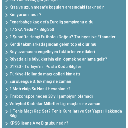
Kısa ve uzun mesafe koşuları arasındaki fark nedir
Kınıyorum nedir?
Fenerbahçe kaç defa Eurolig şampiyonu oldu
17 SKA Nedir? - Bilgi360
1 Şubat'ta Hangi Futbolcu Doğdu? Tarihçesi ve Efsaneler
Kendi takım arkadaşından gelen top el olur mu
Boy uzamasını engelleyen faktörler ve etkileri
Rüyada aile büyüklerinin elini öpmek ne anlama gelir?
01720 - Türkiye'nin Posta Kodu Bilgileri
Türkiye-Hollanda maçı golleri kim attı
EuroLeague 3. luk maçı ne zaman
1 Metreküp Su Nasıl Hesaplanır?
Trabzonspor neden 38 yıl şampiyon olamadı
Voleybol Kadınlar Milletler Ligi maçları ne zaman
1 Tenis Maçı Kaç Set? Tenis Kuralları ve Set Yapısı Hakkında
Bilgi
KPSS lisans A ve B grubu nedir?