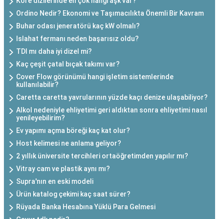
Kore dizilerinde en çok hangi aşk var?
Ordino Nedir? Ekonomi ve Taşımacılıkta Önemli Bir Kavram
Buhar odası jeneratörü kaç kW olmalı?
Islahat fermanı neden başarısız oldu?
TDI mı daha iyi dizel mi?
Kaç çeşit çatal bıçak takımı var?
Cover Flow görünümü hangi işletim sistemlerinde
kullanılabilir?
Caretta caretta yavrularının yüzde kaçı denize ulaşabiliyor?
Alkol nedeniyle ehliyetimi geri aldıktan sonra ehliyetimi nasıl
yenileyebilirim?
Ev yapımı açma böreği kaç kat olur?
Host kelimesi ne anlama geliyor?
2 yıllık üniversite tercihleri ortaöğretimden yapılır mı?
Vitray cam ve plastik aynı mı?
Supra'nın en eski modeli
Ürün katalog çekimi kaç saat sürer?
Rüyada Banka Hesabına Yüklü Para Gelmesi