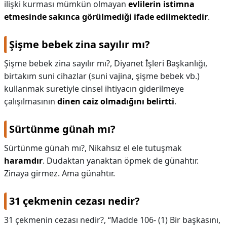
ilişki kurması mümkün olmayan
evlilerin istimna
etmesinde sakınca görülmediği ifade edilmektedir
.
Şişme bebek zina sayılır mı?
Şişme bebek zina sayılır mı?,
Diyanet İşleri Başkanlığı,
birtakım suni cihazlar (suni vajina, şişme bebek vb.)
kullanmak suretiyle cinsel ihtiyacın giderilmeye
çalışılmasının
dinen caiz olmadığını belirtti
.
Sürtünme günah mı?
Sürtünme günah mı?,
Nikahsız el ele tutuşmak
haramdır
. Dudaktan yanaktan öpmek de günahtır.
Zinaya girmez. Ama günahtır.
31 çekmenin cezası nedir?
31 çekmenin cezası nedir?,
“Madde 106- (1) Bir başkasını,