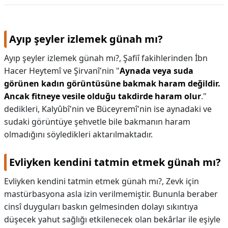
Ayıp şeyler izlemek günah mı?
Ayıp şeyler izlemek günah mı?,
Şafiî fakihlerinden İbn
Hacer Heytemî ve Şirvanî'nin "
Aynada veya suda
görünen kadın görüntüsüne bakmak haram değildir.
Ancak fitneye vesile olduğu takdirde haram olur
."
dedikleri, Kalyûbî'nin ve Büceyremî'nin ise aynadaki ve
sudaki görüntüye şehvetle bile bakmanın haram
olmadığını söyledikleri aktarılmaktadır.
Evliyken kendini tatmin etmek günah mı?
Evliyken kendini tatmin etmek günah mı?,
Zevk için
mastürbasyona asla izin verilmemiştir. Bununla beraber
cinsî duyguları baskın gelmesinden dolayı sıkıntıya
düşecek yahut sağlığı etkilenecek olan bekârlar ile eşiyle