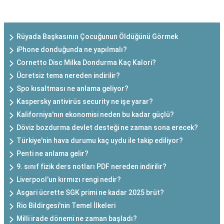
SON EKLENEN YAZILAR
Rüyada Başkasının Çocuğunun Öldüğünü Görmek
iPhone donduğunda ne yapılmalı?
Cornetto Disc Milka Dondurma Kaç Kalori?
Ücretsiz tema nereden indirilir?
Spo kısaltması ne anlama geliyor?
Kaspersky antivirüs security ne işe yarar?
Kaliforniya'nın ekonomisi neden bu kadar güçlü?
Döviz bozdurma devlet desteği ne zaman sona erecek?
Türkiye'nin hava durumu kaç uydu ile takip ediliyor?
Penti ne anlama gelir?
9. sınıf fizik ders notları PDF nereden indirilir?
Liverpool'un kırmızı rengi nedir?
Asgari ücrette SGK primi ne kadar 2025 brüt?
Rio Bildirgesi'nin Temel İlkeleri
Milli irade dönemi ne zaman başladı?