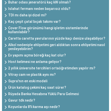
Buhar odası jeneratörü kaç kW olmalı?
Islahat fermanı neden başarısız oldu?
TDI mı daha iyi dizel mi?
Kaç çeşit çatal bıçak takımı var?
Cover Flow görünümü hangi işletim sistemlerinde
kullanılabilir?
Caretta caretta yavrularının yüzde kaçı denize ulaşabiliyor?
Alkol nedeniyle ehliyetimi geri aldıktan sonra ehliyetimi nasıl
yenileyebilirim?
Ev yapımı açma böreği kaç kat olur?
Host kelimesi ne anlama geliyor?
2 yıllık üniversite tercihleri ortaöğretimden yapılır mı?
Vitray cam ve plastik aynı mı?
Supra'nın en eski modeli
Ürün katalog çekimi kaç saat sürer?
Rüyada Banka Hesabına Yüklü Para Gelmesi
Gavur tdk nedir?
Koyunlarda 8'li karma aşı nedir?