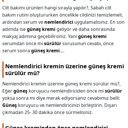
Cilt bakımı ürünleri hangi sırayla yapılır?,
Sabah cilt
bakım rutini oluştururken öncelikle cildinizi temizlemeli,
ardından serum ve
nemlendirici
uygulamalısınız. En son
adımda ise
güneş kremi
geliyor ve daha sonrasında
makyaj adımına geçebilirsiniz. Yani
güneş kremi
serumdan önce mi
sürülür
sorusunun cevabı, önce
serum sonra
güneş kremi
....
Nemlendirici kremin üzerine güneş kremi
sürülür mü?
Nemlendirici kremin üzerine güneş kremi sürülür mü?,
Eğer
güneş
koruyucu nemlendiriciden önce mi
sürülür
yoksa sonra mı diye merak ediyorsanız cevabımız belli:
Güneş
koruyucu ve nemlendiricinizi birleştirin. Dışarı
çıkmadan 25- 30 dakika önce sürmelisiniz.
Güneş kreminden önce nemlendirici