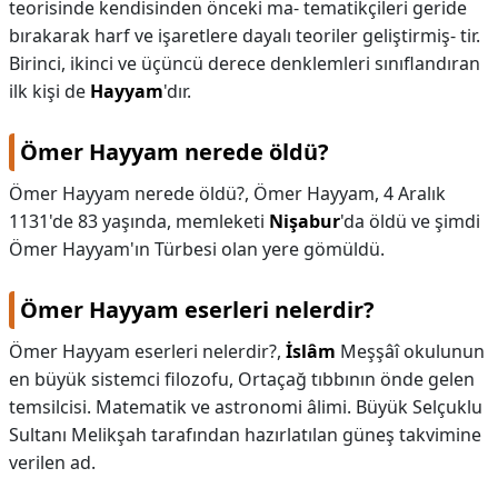
teorisinde kendisinden önceki ma- tematikçileri geride
bırakarak harf ve işaretlere dayalı teoriler geliştirmiş- tir.
Birinci, ikinci ve üçüncü derece denklemleri sınıflandıran
ilk kişi de
Hayyam
'dır.
Ömer Hayyam nerede öldü?
Ömer Hayyam nerede öldü?,
Ömer Hayyam, 4 Aralık
1131'de 83 yaşında, memleketi
Nişabur
'da öldü ve şimdi
Ömer Hayyam'ın Türbesi olan yere gömüldü.
Ömer Hayyam eserleri nelerdir?
Ömer Hayyam eserleri nelerdir?,
İslâm
Meşşâî okulunun
en büyük sistemci filozofu, Ortaçağ tıbbının önde gelen
temsilcisi. Matematik ve astronomi âlimi. Büyük Selçuklu
Sultanı Melikşah tarafından hazırlatılan güneş takvimine
verilen ad.