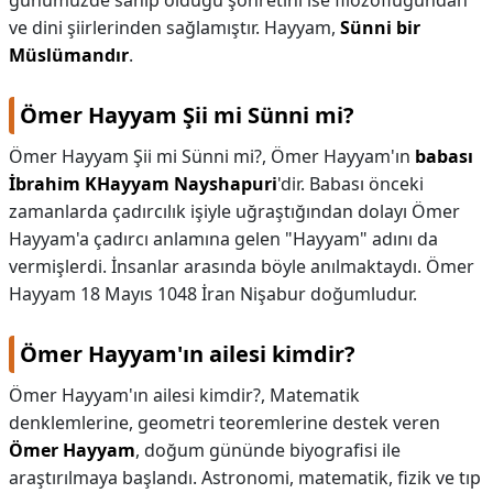
günümüzde sahip olduğu şöhretini ise filozofluğundan
ve dini şiirlerinden sağlamıştır. Hayyam,
Sünni bir
Müslümandır
.
Ömer Hayyam Şii mi Sünni mi?
Ömer Hayyam Şii mi Sünni mi?,
Ömer Hayyam'ın
babası
İbrahim KHayyam Nayshapuri
'dir. Babası önceki
zamanlarda çadırcılık işiyle uğraştığından dolayı Ömer
Hayyam'a çadırcı anlamına gelen "Hayyam" adını da
vermişlerdi. İnsanlar arasında böyle anılmaktaydı. Ömer
Hayyam 18 Mayıs 1048 İran Nişabur doğumludur.
Ömer Hayyam'ın ailesi kimdir?
Ömer Hayyam'ın ailesi kimdir?,
Matematik
denklemlerine, geometri teoremlerine destek veren
Ömer Hayyam
, doğum gününde biyografisi ile
araştırılmaya başlandı. Astronomi, matematik, fizik ve tıp