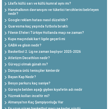
Lilafİx küllü sarı ve küllü kumral aynı mı?
Hanehalkının davranışını ve tüketici tercihlerini belirleyen
nedir?
Google reklam hatası nasıl düzeltilir?
Quaresma kaç yaşında futbola bıraktı
Filenin Efeleri Türkiye Hollanda maçı ne zaman?
Kupa maçındaki kart ligde geçerli mi
GABA ve glisin nedir?
Basketbol 2. Lig ne zaman başlıyor 2025-2026
Atletizm Decathlon nedir?
Güreşçi olmak günah mı?
Dünyaca ünlü tenisçiler kimlerdir
Bayan Kap Nedir?
Besyo parkuru kaç saniye?
Güreşte belden aşağı giyilen kıyafetin adı nedir
Yüzmek kolları inceltir mi?
Almanya'nın Kaç Şampiyonluğu Var
En uzun süren basketbol maçı ne kadar sürdü