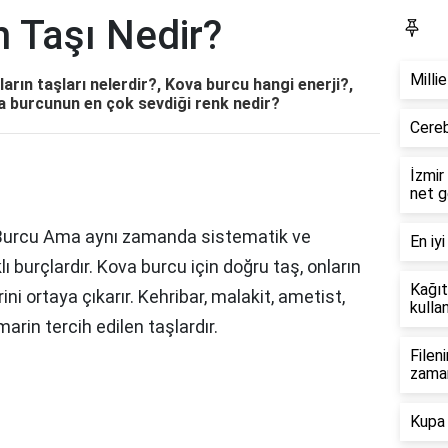
 Taşı Nedir?
Bl
Milli
rın taşları nelerdir?, Kova burcu hangi enerji?,
a burcunun en çok sevdiği renk nedir?
Cereb
İzmir
net g
va Burcu Ama aynı zamanda sistematik ve
En iyi
 burçlardır. Kova burcu için doğru taş, onların
Kağıt
erini ortaya çıkarır. Kehribar, malakit, ametist,
kullan
amarin tercih edilen taşlardır.
Filen
zama
Kupa 