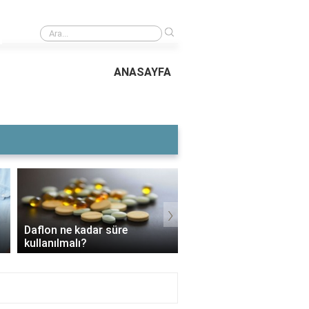
›
Koyunlarda 8'li karma aşı nedir?
ANASAYFA
›
Daflon ne kadar süre
3 Aylık Bebek Günde K
kullanılmalı?
Mama Yer?