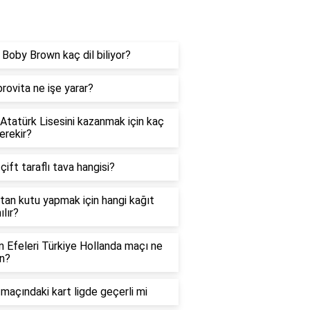
og
e Boby Brown kaç dil biliyor?
rovita ne işe yarar?
 Atatürk Lisesini kazanmak için kaç
erekir?
 çift taraflı tava hangisi?
tan kutu yapmak için hangi kağıt
ılır?
in Efeleri Türkiye Hollanda maçı ne
n?
maçındaki kart ligde geçerli mi