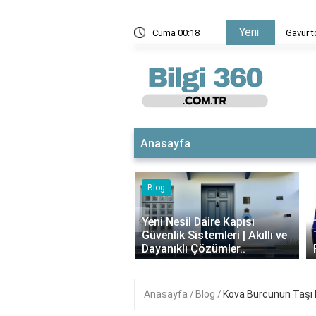
Yeni
Cuma 00:18
Gavur t
Anasayfa
Blog
iyotikli Krem Açık
‹
a Sürülür mü?
Yeni Nesil Daire Kapısı
ımı, Faydaları ve
Güvenlik Sistemleri | Akıllı ve
i..
Dayanıklı Çözümler..
Anasayfa
Blog
Kova Burcunun Taşı 