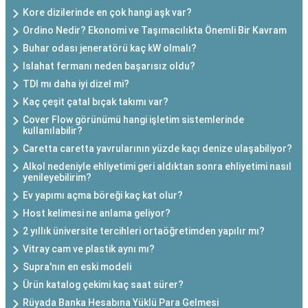
Kore dizilerinde en çok hangi aşk var?
Ordino Nedir? Ekonomi ve Taşımacılıkta Önemli Bir Kavram
Buhar odası jeneratörü kaç kW olmalı?
Islahat fermanı neden başarısız oldu?
TDI mı daha iyi dizel mi?
Kaç çeşit çatal bıçak takımı var?
Cover Flow görünümü hangi işletim sistemlerinde
kullanılabilir?
Caretta caretta yavrularının yüzde kaçı denize ulaşabiliyor?
Alkol nedeniyle ehliyetimi geri aldıktan sonra ehliyetimi nasıl
yenileyebilirim?
Ev yapımı açma böreği kaç kat olur?
Host kelimesi ne anlama geliyor?
2 yıllık üniversite tercihleri ortaöğretimden yapılır mı?
Vitray cam ve plastik aynı mı?
Supra'nın en eski modeli
Ürün katalog çekimi kaç saat sürer?
Rüyada Banka Hesabına Yüklü Para Gelmesi