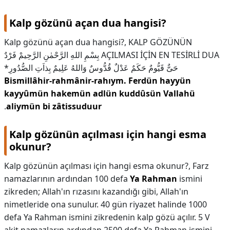
Kalp gözünü açan dua hangisi?
Kalp gözünü açan dua hangisi?,
KALP GÖZÜNÜN
AÇILMASI İÇİN EN TESİRLİ DUA بِسْمِ اللهِ الرَّحْمٰنِ الرَّحِيمْ فَرْدٌ
حَىٌّ قَيُّومٌ حَكَمٌ عَدْلٌ قُدُّوسٌ وَاللهُ عَلِيمٌ بِذاَتِ الصُّدُورِ*
Bismillâhir-rahmânir-rahıym.
Ferdün hayyün
kayyûmün hakemün adlün kuddûsün Vallahü
.
aliymün bi zâtissuduur
Kalp gözünün açılması için hangi esma
okunur?
Kalp gözünün açılması için hangi esma okunur?,
Farz
namazlarının ardından 100 defa
Ya Rahman
ismini
zikreden; Allah'ın rızasını kazandığı gibi, Allah'ın
nimetleride ona sunulur. 40 gün riyazet halinde 1000
defa Ya Rahman ismini zikredenin kalp gözü açılır. 5 V