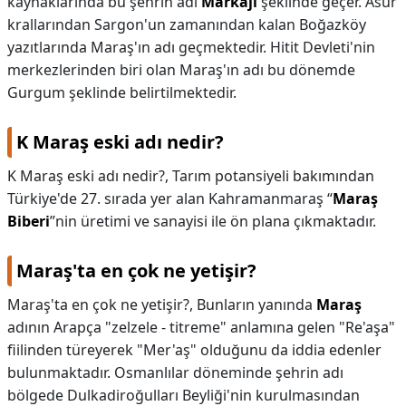
kaynaklarında bu şehrin adı
Markaji
şeklinde geçer. Asur
krallarından Sargon'un zamanından kalan Boğazköy
yazıtlarında Maraş'ın adı geçmektedir. Hitit Devleti'nin
merkezlerinden biri olan Maraş'ın adı bu dönemde
Gurgum şeklinde belirtilmektedir.
K Maraş eski adı nedir?
K Maraş eski adı nedir?,
Tarım potansiyeli bakımından
Türkiye'de 27. sırada yer alan Kahramanmaraş “
Maraş
Biberi
”nin üretimi ve sanayisi ile ön plana çıkmaktadır.
Maraş'ta en çok ne yetişir?
Maraş'ta en çok ne yetişir?,
Bunların yanında
Maraş
adının Arapça "zelzele - titreme" anlamına gelen "Re'aşa"
fiilinden türeyerek "Mer'aş" olduğunu da iddia edenler
bulunmaktadır. Osmanlılar döneminde şehrin adı
bölgede Dulkadiroğulları Beyliği'nin kurulmasından