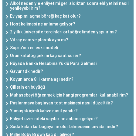
Alkol nedeniyle ehliyetimi geri aldıktan sonra ehliyetimi nasıl
yenileyebilirim?
Ev yapımı açma böreği kaç kat olur?
Host kelimesi ne anlama geliyor?
2 yıllık üniversite tercihleri ortaöğretimden yapılır mı?
Vitray cam ve plastik aynı mı?
Supra'nın en eski modeli
Ürün katalog çekimi kaç saat sürer?
Rüyada Banka Hesabına Yüklü Para Gelmesi
Gavur tdk nedir?
Koyunlarda 8'li karma aşı nedir?
Çillerin en büyüğü
Muhasebeyi öğrenmek için hangi programları kullanabilirim?
Paslanmaya başlayan tost makinesi nasıl düzeltilir?
Yumuşak içimli kahve nasıl yapılır?
Ehliyet üzerindeki sayılar ne anlama geliyor?
Suda kalan kurbağaya ne olur bilmecenin cevabı nedir?
Millie Boby Brown kaç dil biliyor?