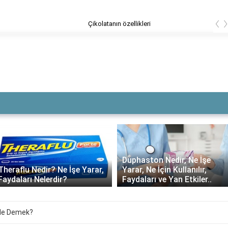
‹
nın özellikleri
Duphaston Nedir, Ne İşe
 Ne İşe Yarar,
Yarar, Ne İçin Kullanılır,
Daflon ne
dir?
Faydaları ve Yan Etkiler..
kullanılma
Ne Demek?