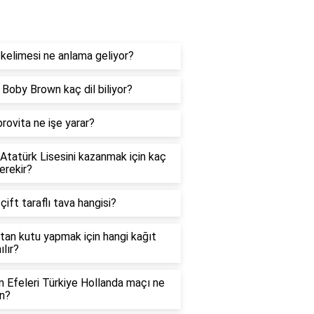
og
kelimesi ne anlama geliyor?
e Boby Brown kaç dil biliyor?
rovita ne işe yarar?
 Atatürk Lisesini kazanmak için kaç
erekir?
 çift taraflı tava hangisi?
tan kutu yapmak için hangi kağıt
ılır?
in Efeleri Türkiye Hollanda maçı ne
n?