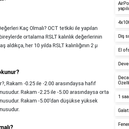
AirPo
yapılı
4x100
eğerleri Kaç Olmalı? OCT tetkiki ile yapılan
Diş s
bireylerde ortalama RSLT kalınlık değerlerinin
aş aldıkça, her 10 yılda RSLT kalınlığının 2 µ
El of
Deve 
 okunur?
Decat
Özell
r?,
Rakam -0.25 ile -2.00 arasındaysa hafif
sudur. Rakam -2.25 ile -5.00 arasındaysa orta
1 saa
nusudur. Rakam -5.00'dan düşükse yüksek
nusudur.
Galat
Fener
malı?