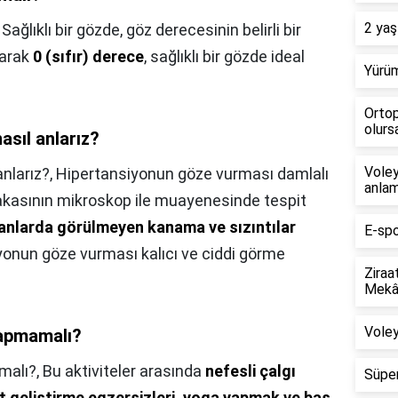
2 yaş
,
Sağlıklı bir gözde, göz derecesinin belirli bir
larak
0 (sıfır) derece
, sağlıklı bir gözde ideal
Yürüm
Ortop
olursa
sıl anlarız?
Voley
nlarız?,
Hipertansiyonun göze vurması damlalı
anlam
kasının mikroskop ile muayenesinde tespit
anlarda görülmeyen kanama ve sızıntılar
E-spo
iyonun göze vurması kalıcı ve ciddi görme
Ziraa
Mekân
Voley
yapmamalı?
malı?,
Bu aktiviteler arasında
nefesli çalgı
Süper
t geliştirme egzersizleri, yoga yapmak ve baş