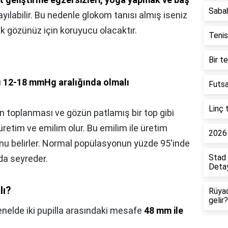
Saba
yılabilir. Bu nedenle glokom tanısı almış iseniz
k gözünüz için koruyucu olacaktır.
Tenis
Bir t
ı
12-18 mmHg aralığında olmalı
Futsa
Linç 
ın toplanması ve gözün patlamış bir top gibi
etim ve emilim olur. Bu emilim ile üretim
2026 
nu belirler. Normal popülasyonun yüzde 95'inde
Stad 
a seyreder.
Detay
lı?
Rüya
gelir?
nelde iki pupilla arasındaki mesafe
48 mm ile
.