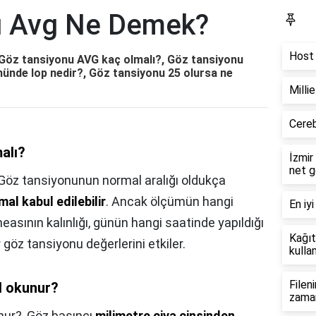
u Avg Ne Demek?
Bl
Host 
öz tansiyonu AVG kaç olmalı?, Göz tansiyonu
ünde Iop nedir?, Göz tansiyonu 25 olursa ne
Milli
Cereb
alı?
İzmir
net g
Göz tansiyonunun normal aralığı oldukça
al kabul edilebilir
. Ancak ölçümün hangi
En iyi
easının kalınlığı, günün hangi saatinde yapıldığı
Kağıt
göz tansiyonu değerlerini etkiler.
kullan
Filen
l okunur?
zama
nur?,
Göz basıncı
milimetre civa cinsinden