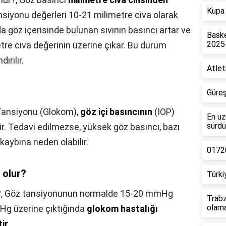
Kupa 
siyonu değerleri 10-21 milimetre civa olarak
da göz içerisinde bulunan sıvının basıncı artar ve
Baske
2025
re civa değerinin üzerine çıkar. Bu durum
ırılır.
Atlet
Güreş
Tansiyonu (Glokom),
göz içi basıncının
(IOP)
En uz
sürdü
 Tedavi edilmezse, yüksek göz basıncı, bazı
kaybına neden olabilir.
01720
 olur?
Türki
?,
Göz tansiyonunun normalde 15-20 mmHg
Trabz
olam
mHg üzerine çıktığında
glokom hastalığı
ir
.