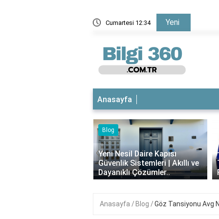
Yeni
nedir?
Cumartesi 12:34
Çikolata
Anasayfa
Blog
çık
‹
Yeni Nesil Daire Kapısı
ve
Güvenlik Sistemleri | Akıllı ve
Theraflu Nedir?
Dayanıklı Çözümler..
Faydaları Neler
Anasayfa
Blog
Göz Tansiyonu Avg 