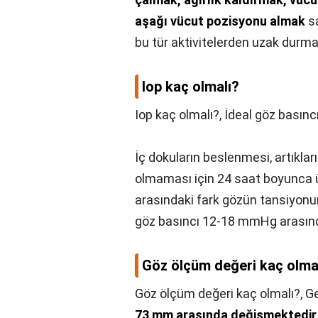
aşağı vücut pozisyonu almak
sa
bu tür aktivitelerden uzak durma
Iop kaç olmalı?
Iop kaç olmalı?,
İdeal göz basınc
İç dokuların beslenmesi, artıklar
olmaması için 24 saat boyunca ür
arasındaki fark gözün tansiyonu
göz basıncı 12-18 mmHg arasınd
Göz ölçüm değeri kaç olma
Göz ölçüm değeri kaç olmalı?,
Ge
73 mm arasında değişmektedir