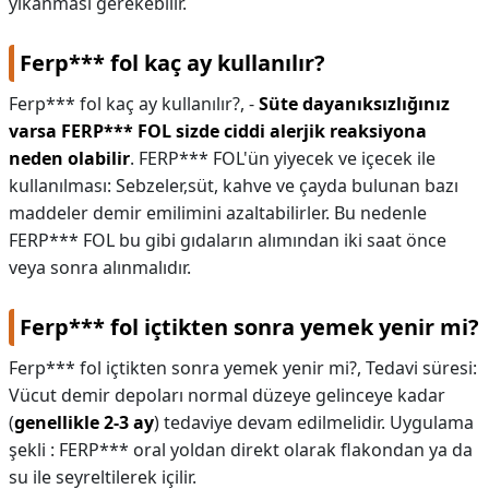
yıkanması gerekebilir.
Ferp*** fol kaç ay kullanılır?
Ferp*** fol kaç ay kullanılır?,
-
Süte dayanıksızlığınız
varsa FERP*** FOL sizde ciddi alerjik reaksiyona
neden olabilir
. FERP*** FOL'ün yiyecek ve içecek ile
kullanılması: Sebzeler,süt, kahve ve çayda bulunan bazı
maddeler demir emilimini azaltabilirler. Bu nedenle
FERP*** FOL bu gibi gıdaların alımından iki saat önce
veya sonra alınmalıdır.
Ferp*** fol içtikten sonra yemek yenir mi?
Ferp*** fol içtikten sonra yemek yenir mi?,
Tedavi süresi:
Vücut demir depoları normal düzeye gelinceye kadar
(
genellikle 2-3 ay
) tedaviye devam edilmelidir. Uygulama
şekli : FERP*** oral yoldan direkt olarak flakondan ya da
su ile seyreltilerek içilir.