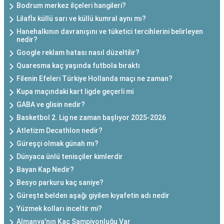
Bodrum merkez ilçeleri hangileri?
Lilafİx küllü sarı ve küllü kumral aynı mı?
Hanehalkının davranışını ve tüketici tercihlerini belirleyen
nedir?
Google reklam hatası nasıl düzeltilir?
Quaresma kaç yaşında futbola bıraktı
Filenin Efeleri Türkiye Hollanda maçı ne zaman?
Kupa maçındaki kart ligde geçerli mi
GABA ve glisin nedir?
Basketbol 2. Lig ne zaman başlıyor 2025-2026
Atletizm Decathlon nedir?
Güreşçi olmak günah mı?
Dünyaca ünlü tenisçiler kimlerdir
Bayan Kap Nedir?
Besyo parkuru kaç saniye?
Güreşte belden aşağı giyilen kıyafetin adı nedir
Yüzmek kolları inceltir mi?
Almanya'nın Kaç Şampiyonluğu Var