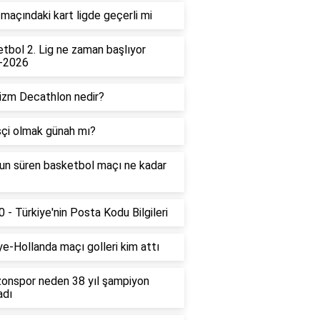
maçındaki kart ligde geçerli mi
tbol 2. Lig ne zaman başlıyor
-2026
izm Decathlon nedir?
çi olmak günah mı?
un süren basketbol maçı ne kadar
 - Türkiye'nin Posta Kodu Bilgileri
ye-Hollanda maçı golleri kim attı
onspor neden 38 yıl şampiyon
adı