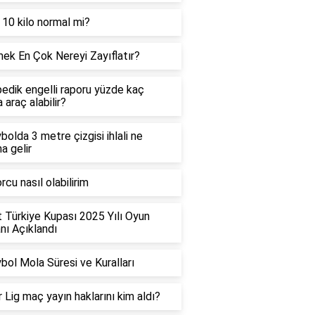
 10 kilo normal mi?
ek En Çok Nereyi Zayıflatır?
edik engelli raporu yüzde kaç
 araç alabilir?
bolda 3 metre çizgisi ihlali ne
a gelir
rcu nasıl olabilirim
t Türkiye Kupası 2025 Yılı Oyun
ı Açıklandı
bol Mola Süresi ve Kuralları
 Lig maç yayın haklarını kim aldı?