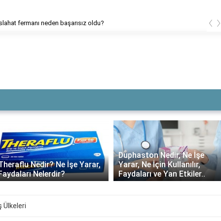
‹
 fermanı neden başarısız oldu?
Duphaston Nedir, Ne İşe
 Ne İşe Yarar,
Yarar, Ne İçin Kullanılır,
Daflon ne
dir?
Faydaları ve Yan Etkiler..
kullanılma
 Ülkeleri