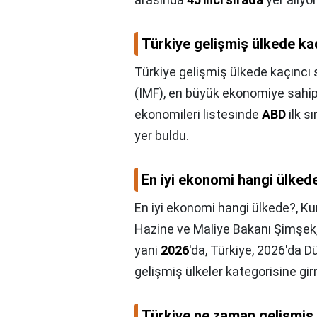
Türkiye gelişmiş ülkede ka
Türkiye gelişmiş ülkede kaçıncı 
(IMF), en büyük ekonomiye sahip 
ekonomileri listesinde
ABD
ilk s
yer buldu.
En iyi ekonomi hangi ülked
En iyi ekonomi hangi ülkede?,
Ku
Hazine ve Maliye Bakanı Şimşek
yani
2026
'da, Türkiye, 2026'da D
gelişmiş ülkeler kategorisine gir
Türkiye ne zaman gelişmiş