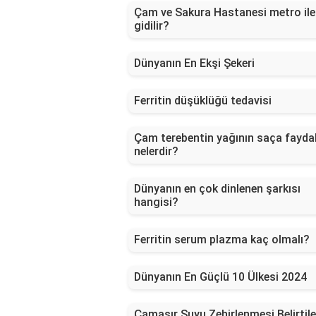
Çam ve Sakura Hastanesi metro ile
gidilir?
Dünyanın En Ekşi Şekeri
Ferritin düşüklüğü tedavisi
Çam terebentin yağının saça faydal
nelerdir?
Dünyanın en çok dinlenen şarkısı
hangisi?
Ferritin serum plazma kaç olmalı?
Dünyanın En Güçlü 10 Ülkesi 2024
Çamaşır Suyu Zehirlenmesi Belirtile