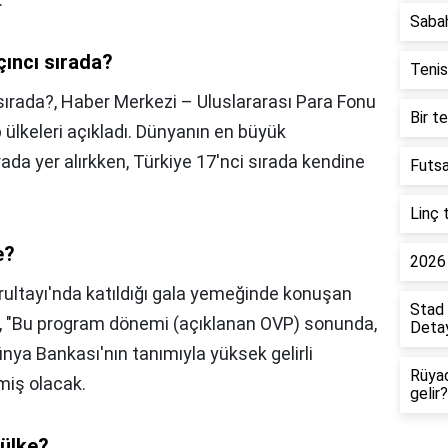
Saba
çıncı sırada?
Tenis
sırada?,
Haber Merkezi – Uluslararası Para Fonu
Bir t
ülkeleri açıkladı. Dünyanın en büyük
ırada yer alırkken, Türkiye 17'nci sırada kendine
Futsa
Linç 
e?
2026 
rultayı'nda katıldığı gala yemeğinde konuşan
Stad 
, "Bu program dönemi (açıklanan OVP) sonunda,
Detay
ünya Bankası'nın tanımıyla yüksek gelirli
Rüya
miş olacak.
gelir?
 ülke?