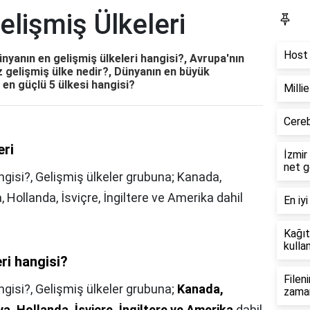
lişmiş Ülkeleri
Bl
Host 
nyanın en gelişmiş ülkeleri hangisi?, Avrupa'nın
z gelişmiş ülke nedir?, Dünyanın en büyük
 en güçlü 5 ülkesi hangisi?
Milli
Cereb
eri
İzmir
net g
ngisi?, Gelişmiş ülkeler grubuna; Kanada,
 Hollanda, İsviçre, İngiltere ve Amerika dahil
En iyi
Kağıt
kullan
ri hangisi?
Filen
ngisi?,
Gelişmiş ülkeler grubuna;
Kanada,
zama
a, Hollanda, İsviçre, İngiltere ve Amerika
dahil