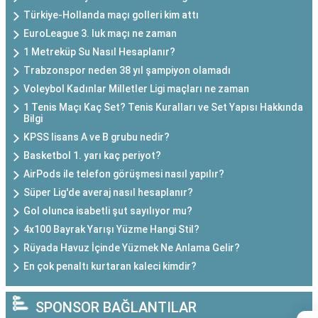
Türkiye-Hollanda maçı golleri kim attı
EuroLeague 3. luk maçı ne zaman
1 Metreküp Su Nasıl Hesaplanır?
Trabzonspor neden 38 yıl şampiyon olamadı
Voleybol Kadınlar Milletler Ligi maçları ne zaman
1 Tenis Maçı Kaç Set? Tenis Kuralları ve Set Yapısı Hakkında
Bilgi
KPSS lisans A ve B grubu nedir?
Basketbol 1. yarı kaç periyot?
AirPods ile telefon görüşmesi nasıl yapılır?
Süper Lig'de averaj nasıl hesaplanır?
Gol olunca isabetli şut sayılıyor mu?
4x100 Bayrak Yarışı Yüzme Hangi Stil?
Rüyada Havuz İçinde Yüzmek Ne Anlama Gelir?
En çok penaltı kurtaran kaleci kimdir?
SPONSOR BAĞLANTILAR