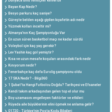
Dünyaca ünlü tenisçiler kimlerdir
Bayan Kap Nedir?
Besyo parkuru kaç saniye?
Güreşte belden aşağı giyilen kıyafetin adı nedir
Yüzmek kolları inceltir mi?
Almanya'nın Kaç Şampiyonluğu Var
En uzun süren basketbol maçı ne kadar sürdü
Voleybol için kaç yaş gerekir?
Lev Yashin kaç gol yemiştir?
Kısa ve uzun mesafe koşuları arasındaki fark nedir
Kınıyorum nedir?
Fenerbahçe kaç defa Eurolig şampiyonu oldu
17 SKA Nedir? - Bilgi360
1 Şubat'ta Hangi Futbolcu Doğdu? Tarihçesi ve Efsaneler
Kendi takım arkadaşından gelen top el olur mu
Boy uzamasını engelleyen faktörler ve etkileri
Rüyada aile büyüklerinin elini öpmek ne anlama gelir?
01720 - Türkiye'nin Posta Kodu Bilgileri