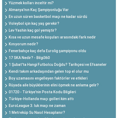
Yüzmek kolları inceltir mi?
Almanya'nın Kaç Şampiyonluğu Var
En uzun süren basketbol maçı ne kadar sürdü
Voleybol için kaç yaş gerekir?
Lev Yashin kaç gol yemiştir?
Kısa ve uzun mesafe koşuları arasındaki fark nedir
Kınıyorum nedir?
Fenerbahçe kaç defa Eurolig şampiyonu oldu
17 SKA Nedir? - Bilgi360
1 Şubat'ta Hangi Futbolcu Doğdu? Tarihçesi ve Efsaneler
Kendi takım arkadaşından gelen top el olur mu
Boy uzamasını engelleyen faktörler ve etkileri
Rüyada aile büyüklerinin elini öpmek ne anlama gelir?
01720 - Türkiye'nin Posta Kodu Bilgileri
Türkiye-Hollanda maçı golleri kim attı
EuroLeague 3. luk maçı ne zaman
1 Metreküp Su Nasıl Hesaplanır?