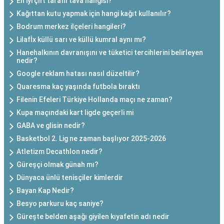
En iyi çift taraflı tava hangisi?
Kağıttan kutu yapmak için hangi kağıt kullanılır?
Bodrum merkez ilçeleri hangileri?
Lilafİx küllü sarı ve küllü kumral aynı mı?
Hanehalkının davranışını ve tüketici tercihlerini belirleyen
nedir?
Google reklam hatası nasıl düzeltilir?
Quaresma kaç yaşında futbola bıraktı
Filenin Efeleri Türkiye Hollanda maçı ne zaman?
Kupa maçındaki kart ligde geçerli mi
GABA ve glisin nedir?
Basketbol 2. Lig ne zaman başlıyor 2025-2026
Atletizm Decathlon nedir?
Güreşçi olmak günah mı?
Dünyaca ünlü tenisçiler kimlerdir
Bayan Kap Nedir?
Besyo parkuru kaç saniye?
Güreşte belden aşağı giyilen kıyafetin adı nedir