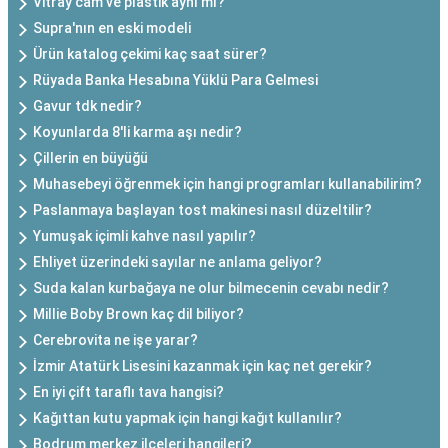
Vitray cam ve plastik aynı mı?
Supra'nın en eski modeli
Ürün katalog çekimi kaç saat sürer?
Rüyada Banka Hesabına Yüklü Para Gelmesi
Gavur tdk nedir?
Koyunlarda 8'li karma aşı nedir?
Çillerin en büyüğü
Muhasebeyi öğrenmek için hangi programları kullanabilirim?
Paslanmaya başlayan tost makinesi nasıl düzeltilir?
Yumuşak içimli kahve nasıl yapılır?
Ehliyet üzerindeki sayılar ne anlama geliyor?
Suda kalan kurbağaya ne olur bilmecenin cevabı nedir?
Millie Boby Brown kaç dil biliyor?
Cerebrovita ne işe yarar?
İzmir Atatürk Lisesini kazanmak için kaç net gerekir?
En iyi çift taraflı tava hangisi?
Kağıttan kutu yapmak için hangi kağıt kullanılır?
Bodrum merkez ilçeleri hangileri?