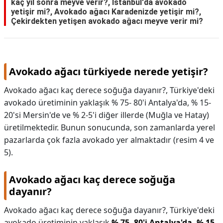
kaç yıl sonra meyve verir?, Istanbul'da avokado
yetişir mi?, Avokado ağacı Karadenizde yetişir mi?,
Çekirdekten yetişen avokado ağacı meyve verir mi?
Avokado ağacı türkiyede nerede yetişir?
Avokado ağacı kaç derece soğuğa dayanır?, Türkiye'deki
avokado üretiminin yaklaşık % 75- 80'i Antalya'da, % 15-
20'si Mersin'de ve % 2-5'i diğer illerde (Muğla ve Hatay)
üretilmektedir. Bunun sonucunda, son zamanlarda yerel
pazarlarda çok fazla avokado yer almaktadır (resim 4 ve
5).
Avokado ağacı kaç derece soğuğa
dayanır?
Avokado ağacı kaç derece soğuğa dayanır?,
Türkiye'deki
avokado üretiminin yaklaşık
% 75- 80'i Antalya'da, % 15-