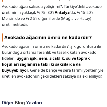
Avokado ağacı saksıda yetişir mi?,
Türkiye'deki avokado
üretiminin yaklaşık % 75- 80'i
Antalya
'da, % 15-20'si
Mersin'de ve % 2-5'i diğer illerde (Muğla ve Hatay)
üretilmektedir.
Avokado ağacının ömrü ne kadardır?
Avokado ağacının ömrü ne kadardır?,
Şık görüntüsü ile
bulunduğu ortama ferahlık ve tazelik katan avokado
fideleri;
uygun ışık, nem, sıcaklık, su ve toprak
koşulları sağlanırsa tabii ki saksılarda da
büyüyebiliyor
. Genelde bahçe ve sera tarımı yöntemiyle
üretilen avokadonun çekirdekleri saksıya da ekilebiliyor.
Diğer
Blog
Yazıları