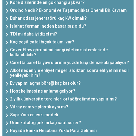
Kore dizilerinde en çok hangi aşk var?
Ordino Nedir? Ekonomi ve Taşımacılıkta Önemli Bir Kavram
Buhar odası jeneratörü kaç kW olmalı?
Islahat fermanı neden başarısız oldu?
TDI mı daha iyi dizel mi?
Kaç çeşit çatal bıçak takımı var?
Cover Flow görünümü hangi işletim sistemlerinde
kullanılabilir?
Caretta caretta yavrularının yüzde kaçı denize ulaşabiliyor?
Alkol nedeniyle ehliyetimi geri aldıktan sonra ehliyetimi nasıl
yenileyebilirim?
Ev yapımı açma böreği kaç kat olur?
Host kelimesi ne anlama geliyor?
2 yıllık üniversite tercihleri ortaöğretimden yapılır mı?
Vitray cam ve plastik aynı mı?
Supra'nın en eski modeli
Ürün katalog çekimi kaç saat sürer?
Rüyada Banka Hesabına Yüklü Para Gelmesi