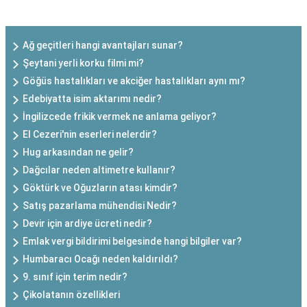
SON EKLENEN YAZILAR
Ağ geçitleri hangi avantajları sunar?
Şeytani yerli korku filmi mi?
Göğüs hastalıkları ve akciğer hastalıkları aynı mı?
Edebiyatta isim aktarımı nedir?
İngilizcede frikik vermek ne anlama geliyor?
El Cezeri'nin eserleri nelerdir?
Hug arkasından ne gelir?
Dağcılar neden altimetre kullanır?
Göktürk ve Oğuzların atası kimdir?
Satış pazarlama mühendisi Nedir?
Devir için ardiye ücreti nedir?
Emlak vergi bildirimi belgesinde hangi bilgiler var?
Humbaracı Ocağı neden kaldırıldı?
9. sınıf için terim nedir?
Çikolatanın özellikleri