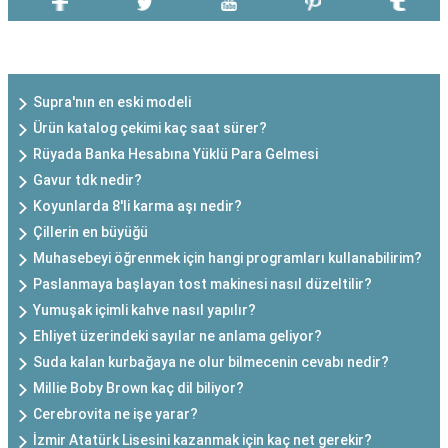
SON EKLENEN YAZILAR
Supra'nın en eski modeli
Ürün katalog çekimi kaç saat sürer?
Rüyada Banka Hesabına Yüklü Para Gelmesi
Gavur tdk nedir?
Koyunlarda 8'li karma aşı nedir?
Çillerin en büyüğü
Muhasebeyi öğrenmek için hangi programları kullanabilirim?
Paslanmaya başlayan tost makinesi nasıl düzeltilir?
Yumuşak içimli kahve nasıl yapılır?
Ehliyet üzerindeki sayılar ne anlama geliyor?
Suda kalan kurbağaya ne olur bilmecenin cevabı nedir?
Millie Boby Brown kaç dil biliyor?
Cerebrovita ne işe yarar?
İzmir Atatürk Lisesini kazanmak için kaç net gerekir?