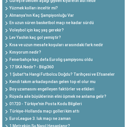
Güreşte belden aşağı giyilen kıyafetin adı nedir
Yüzmek kolları inceltir mi?
Almanya'nın Kaç Şampiyonluğu Var
En uzun süren basketbol maçı ne kadar sürdü
Voleybol için kaç yaş gerekir?
Lev Yashin kaç gol yemiştir?
Kısa ve uzun mesafe koşuları arasındaki fark nedir
Kınıyorum nedir?
Fenerbahçe kaç defa Eurolig şampiyonu oldu
17 SKA Nedir? - Bilgi360
1 Şubat'ta Hangi Futbolcu Doğdu? Tarihçesi ve Efsaneler
Kendi takım arkadaşından gelen top el olur mu
Boy uzamasını engelleyen faktörler ve etkileri
Rüyada aile büyüklerinin elini öpmek ne anlama gelir?
01720 - Türkiye'nin Posta Kodu Bilgileri
Türkiye-Hollanda maçı golleri kim attı
EuroLeague 3. luk maçı ne zaman
1 Metreküp Su Nasıl Hesaplanır?