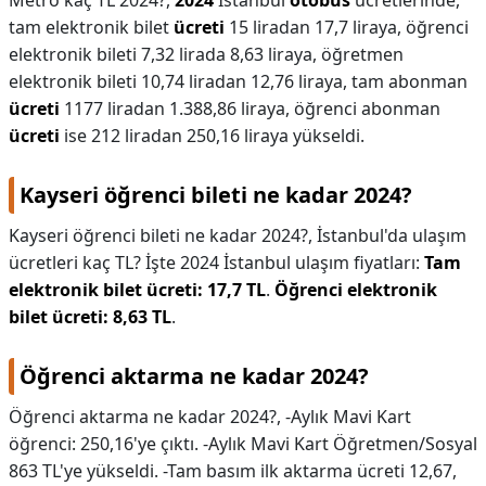
Metro kaç TL 2024?,
2024
İstanbul
otobüs
ücretlerinde,
tam elektronik bilet
ücreti
15 liradan 17,7 liraya, öğrenci
elektronik bileti 7,32 lirada 8,63 liraya, öğretmen
elektronik bileti 10,74 liradan 12,76 liraya, tam abonman
ücreti
1177 liradan 1.388,86 liraya, öğrenci abonman
ücreti
ise 212 liradan 250,16 liraya yükseldi.
Kayseri öğrenci bileti ne kadar 2024?
Kayseri öğrenci bileti ne kadar 2024?,
İstanbul'da ulaşım
ücretleri kaç TL? İşte 2024 İstanbul ulaşım fiyatları:
Tam
elektronik bilet ücreti: 17,7 TL
.
Öğrenci elektronik
bilet ücreti: 8,63 TL
.
Öğrenci aktarma ne kadar 2024?
Öğrenci aktarma ne kadar 2024?,
-Aylık Mavi Kart
öğrenci: 250,16'ye çıktı. -Aylık Mavi Kart Öğretmen/Sosyal
863 TL'ye yükseldi. -Tam basım ilk aktarma ücreti 12,67,