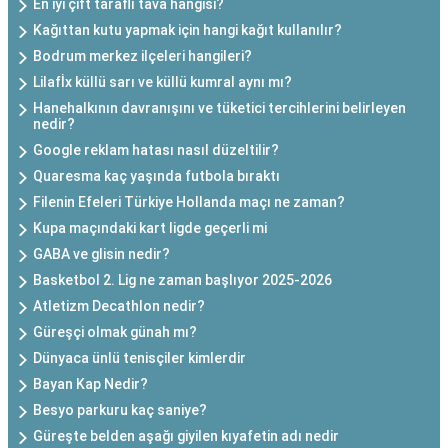
En iyi çift taraflı tava hangisi?
Kağıttan kutu yapmak için hangi kağıt kullanılır?
Bodrum merkez ilçeleri hangileri?
Lilafİx küllü sarı ve küllü kumral aynı mı?
Hanehalkının davranışını ve tüketici tercihlerini belirleyen
nedir?
Google reklam hatası nasıl düzeltilir?
Quaresma kaç yaşında futbola bıraktı
Filenin Efeleri Türkiye Hollanda maçı ne zaman?
Kupa maçındaki kart ligde geçerli mi
GABA ve glisin nedir?
Basketbol 2. Lig ne zaman başlıyor 2025-2026
Atletizm Decathlon nedir?
Güreşçi olmak günah mı?
Dünyaca ünlü tenisçiler kimlerdir
Bayan Kap Nedir?
Besyo parkuru kaç saniye?
Güreşte belden aşağı giyilen kıyafetin adı nedir