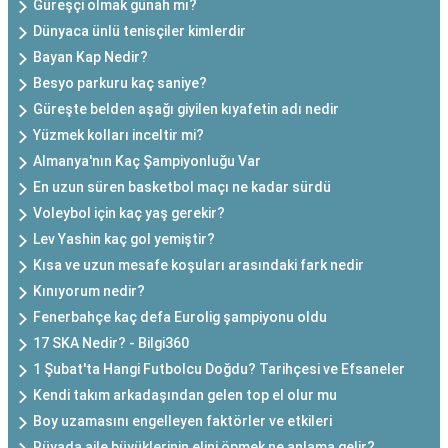
Güreşçi olmak günah mı?
Dünyaca ünlü tenisçiler kimlerdir
Bayan Kap Nedir?
Besyo parkuru kaç saniye?
Güreşte belden aşağı giyilen kıyafetin adı nedir
Yüzmek kolları inceltir mi?
Almanya'nın Kaç Şampiyonluğu Var
En uzun süren basketbol maçı ne kadar sürdü
Voleybol için kaç yaş gerekir?
Lev Yashin kaç gol yemiştir?
Kısa ve uzun mesafe koşuları arasındaki fark nedir
Kınıyorum nedir?
Fenerbahçe kaç defa Eurolig şampiyonu oldu
17 SKA Nedir? - Bilgi360
1 Şubat'ta Hangi Futbolcu Doğdu? Tarihçesi ve Efsaneler
Kendi takım arkadaşından gelen top el olur mu
Boy uzamasını engelleyen faktörler ve etkileri
Rüyada aile büyüklerinin elini öpmek ne anlama gelir?