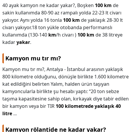
40 ayak kamyon ne kadar yakar?,
Boşken
100 km
de
sakin kullanımda 80-90 az rampalı yolda 22-23 lt civarı
yakıyor. Aynı yolda 16 tonla
100 km
de yaklaşık 28-30 lt
civarı yakıyor.18 ton yükle otobanda performanslı
kullanımda (130-140
km
/h civarı )
100 km
de 38 litreye
kadar
yakar
.
Kamyon mu tır mı?
Kamyon mu tır mı?,
Antalya - İstanbul arasının yaklaşık
800 kilometre olduğunu, dönüşle birlikte 1.600 kilometre
kat edildiğini belirten Yalım, halden ürün taşıyan
kamyoncularla birlikte şu hesabı yaptı: “20 ton sebze
taşıma kapasitesine sahip olan, kırkayak diye tabir edilen
bir kamyon veya bir TIR
100 kilometrede yaklaşık 40
litre
...
Kamyon rölantide ne kadar yakar?