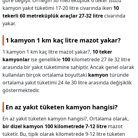
göre değişir. Örneğin 30 metreküplük 6 teker Isuzu
kamyon yakıt tüketimi 17-20 litre civarında iken
10
tekerli 60 metreküplük araçlar 27-32 litre
civarında
yakar.
1 kamyon 1 km kaç litre mazot yakar?
1 kamyon 1 km kaç litre mazot yakar?,
10 teker
kamyonlar
ise genellikle
100
kilometrede 27 ile 32 litre
arasında bir yakıt tüketimine sahiptir. Ancak genel olarak
kullanılan birçok ortalama boyuttaki
kamyon
türünde
ortalama yakıt tüketimi 24 ile 30 litre arasında değişiklik
göstermektedir.
En az yakıt tüketen kamyon hangisi?
En az yakıt tüketen kamyon hangisi?,
Ortalama olarak,
bir dizel kamyon 100 kilometrede 7-12 litre
mazot
tüketir. Bu, tipik olarak kilometrede 9-12 litre tüketen